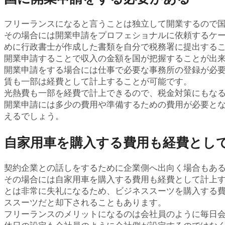
フリーランスになると言うことは独立して開業するので
その場合には開業申請をプロフェショナルに依頼するケ
めに行政書士が作成した書類を自分で税務署に提出する
開業申請することで収入の金額を国が把握することが出
開業申請をする場合には仕事で必要な事務所の登録が必
賃も一部は経費として計上することが可能です。
光熱費も一部を経費で計上できるので、税金対策にもな
開業申請には多少の費用や準備するための費用が必要と
えるでしょう。
自家用車を購入する費用も経費とし
契約企業との話しをするために企業側へ出向く場合もあ
その場合には自家用車を購入する費用も経費として計上
とは非常に失礼になるため、ビジネススーツを購入する
ススーツだと却下されることもあります。
フリーランスのメリットになるのは会社員のように毎日