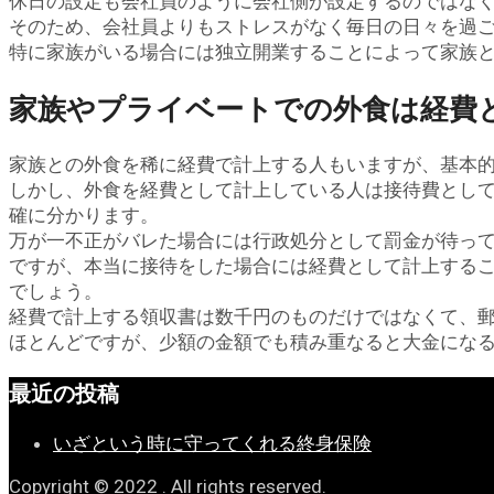
休日の設定も会社員のように会社側が設定するのではな
そのため、会社員よりもストレスがなく毎日の日々を過
特に家族がいる場合には独立開業することによって家族
家族やプライベートでの外食は経費
家族との外食を稀に経費で計上する人もいますが、基本
しかし、外食を経費として計上している人は接待費とし
確に分かります。
万が一不正がバレた場合には行政処分として罰金が待っ
ですが、本当に接待をした場合には経費として計上する
でしょう。
経費で計上する領収書は数千円のものだけではなくて、郵
ほとんどですが、少額の金額でも積み重なると大金にな
最近の投稿
いざという時に守ってくれる終身保険
Copyright © 2022
.
All rights reserved.